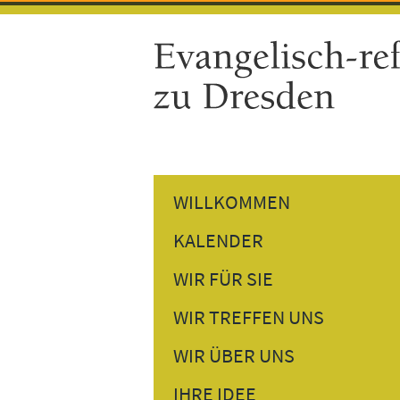
WILLKOMMEN
KALENDER
GOTTESDIENSTE
WIR FÜR SIE
GEMEINDETERMINE
PREDIGTEN NACHHÖREN
WIR TREFFEN UNS
VERANSTALTUNGEN
PERSÖNLICHES GESPRÄCH
DONNERSTAGSTREFF
WIR ÜBER UNS
BESUCHSDIENST
GESPRÄCH AM NACHMITTAG
UNSER PFARRER
IHRE IDEE