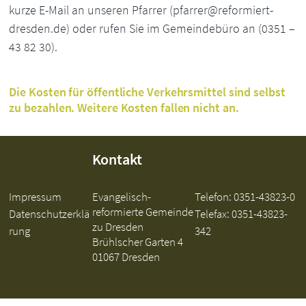
kurze E-Mail an unseren Pfarrer (pfarrer@reformiert-
dresden.de) oder rufen Sie im Gemeindebüro an (0351 –
43 82 30).
Die Kosten für öffentliche Verkehrsmittel sind selbst
zu bezahlen. Weitere Kosten fallen nicht an.
Kontakt
Impressum
Evangelisch-
Telefon:
0351-43823-0
reformierte Gemeinde
Datenschutzerklä
Telefax: 0351-43823-
zu Dresden
rung
342
Brühlscher Garten 4
01067 Dresden