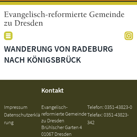
WANDERUNG VON RADEBURG
NACH KÖNIGSBRÜCK
Kontakt
Impressum
Evangelisch-
Telefon:
0351-43823-0
reformierte Gemeinde
Datenschutzerklä
Telefax: 0351-43823-
zu Dresden
rung
342
Brühlscher Garten 4
01067 Dresden