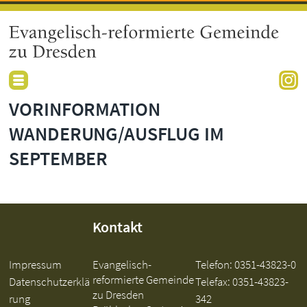
VORINFORMATION
WANDERUNG/AUSFLUG IM
SEPTEMBER
Kontakt
Impressum
Evangelisch-
Telefon:
0351-43823-0
reformierte Gemeinde
Datenschutzerklä
Telefax: 0351-43823-
zu Dresden
rung
342