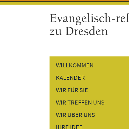
WILLKOMMEN
KALENDER
GOTTESDIENSTE
WIR FÜR SIE
GEMEINDETERMINE
PREDIGTEN NACHHÖREN
WIR TREFFEN UNS
VERANSTALTUNGEN
PERSÖNLICHES GESPRÄCH
DONNERSTAGSTREFF
WIR ÜBER UNS
BESUCHSDIENST
GESPRÄCH AM NACHMITTAG
UNSER PFARRER
IHRE IDEE