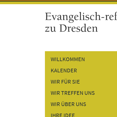
WILLKOMMEN
KALENDER
GOTTESDIENSTE
WIR FÜR SIE
GEMEINDETERMINE
PREDIGTEN NACHHÖREN
WIR TREFFEN UNS
VERANSTALTUNGEN
PERSÖNLICHES GESPRÄCH
DONNERSTAGSTREFF
WIR ÜBER UNS
BESUCHSDIENST
GESPRÄCH AM NACHMITTAG
UNSER PFARRER
IHRE IDEE