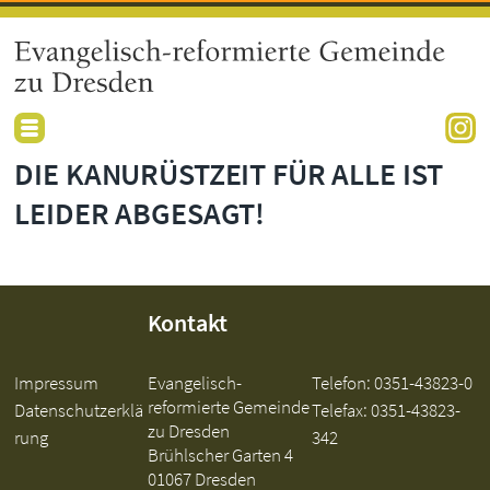
DIE KANURÜSTZEIT FÜR ALLE IST
LEIDER ABGESAGT!
Kontakt
Impressum
Evangelisch-
Telefon:
0351-43823-0
reformierte Gemeinde
Datenschutzerklä
Telefax: 0351-43823-
zu Dresden
rung
342
Brühlscher Garten 4
01067 Dresden