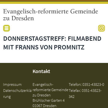
DONNERSTAGSTREFF: FILMABEND
MIT FRANNS VON PROMNITZ
Kontakt
Impressum
Evangelisch-
Telefon:
0351-43823-0
reformierte Gemeinde
Datenschutzerklä
Telefax: 0351-43823-
zu Dresden
rung
342
Brühlscher Garten 4
01067 Dresden