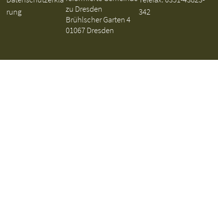
zu Dresden
rung
342
Brühlscher Garten 4
01067 Dresden