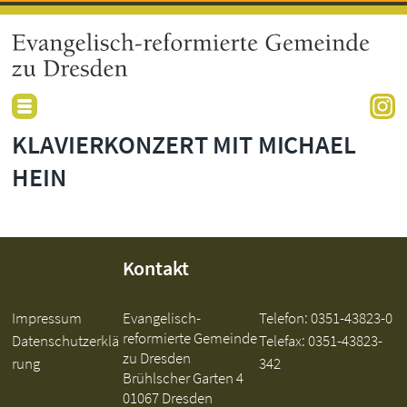
KLAVIERKONZERT MIT MICHAEL
HEIN
Kontakt
Impressum
Evangelisch-
Telefon:
0351-43823-0
reformierte Gemeinde
Datenschutzerklä
Telefax: 0351-43823-
zu Dresden
rung
342
Brühlscher Garten 4
01067 Dresden