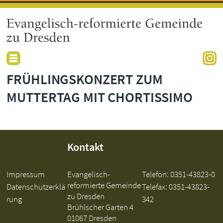
FRÜHLINGSKONZERT ZUM
MUTTERTAG MIT CHORTISSIMO
Kontakt
Impressum
Evangelisch-
Telefon:
0351-43823-0
reformierte Gemeinde
Datenschutzerklä
Telefax: 0351-43823-
zu Dresden
rung
342
Brühlscher Garten 4
01067 Dresden