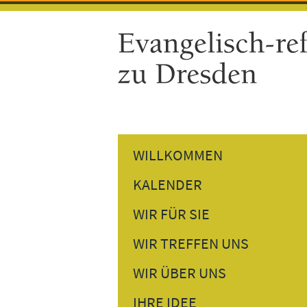
WILLKOMMEN
KALENDER
GOTTESDIENSTE
WIR FÜR SIE
GEMEINDETERMINE
PREDIGTEN NACHHÖREN
WIR TREFFEN UNS
VERANSTALTUNGEN
PERSÖNLICHES GESPRÄCH
DONNERSTAGSTREFF
WIR ÜBER UNS
BESUCHSDIENST
GESPRÄCH AM NACHMITTAG
UNSER PFARRER
IHRE IDEE