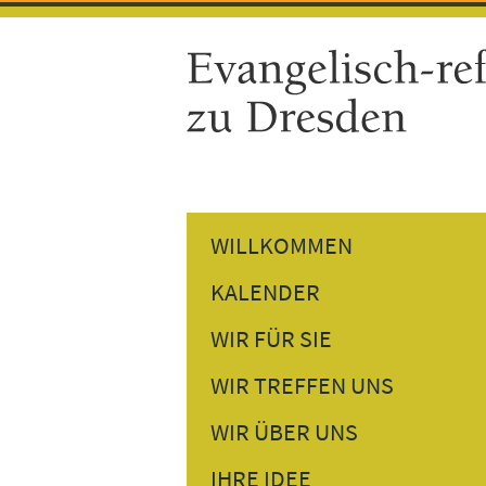
WILLKOMMEN
KALENDER
GOTTESDIENSTE
WIR FÜR SIE
GEMEINDETERMINE
PREDIGTEN NACHHÖREN
WIR TREFFEN UNS
VERANSTALTUNGEN
PERSÖNLICHES GESPRÄCH
DONNERSTAGSTREFF
WIR ÜBER UNS
BESUCHSDIENST
GESPRÄCH AM NACHMITTAG
UNSER PFARRER
IHRE IDEE