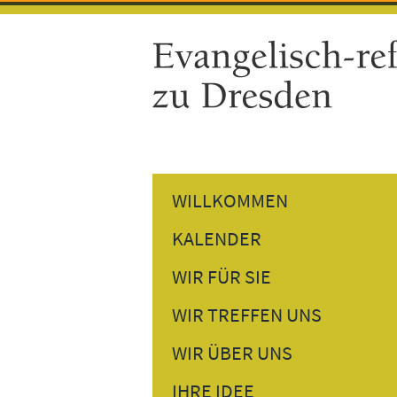
WILLKOMMEN
KALENDER
GOTTESDIENSTE
WIR FÜR SIE
GEMEINDETERMINE
PREDIGTEN NACHHÖREN
WIR TREFFEN UNS
VERANSTALTUNGEN
PERSÖNLICHES GESPRÄCH
DONNERSTAGSTREFF
WIR ÜBER UNS
BESUCHSDIENST
GESPRÄCH AM NACHMITTAG
UNSER PFARRER
IHRE IDEE