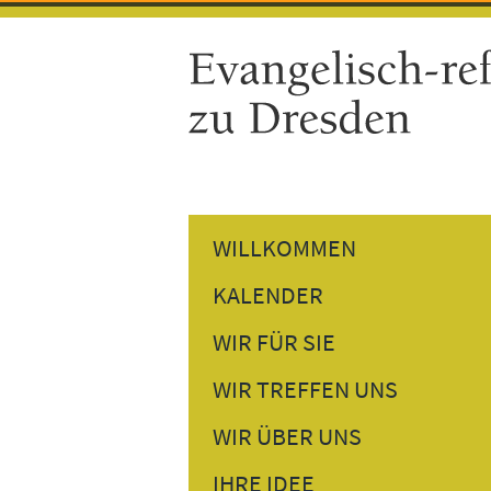
WILLKOMMEN
KALENDER
GOTTESDIENSTE
WIR FÜR SIE
GEMEINDETERMINE
PREDIGTEN NACHHÖREN
WIR TREFFEN UNS
VERANSTALTUNGEN
PERSÖNLICHES GESPRÄCH
DONNERSTAGSTREFF
WIR ÜBER UNS
BESUCHSDIENST
GESPRÄCH AM NACHMITTAG
UNSER PFARRER
IHRE IDEE