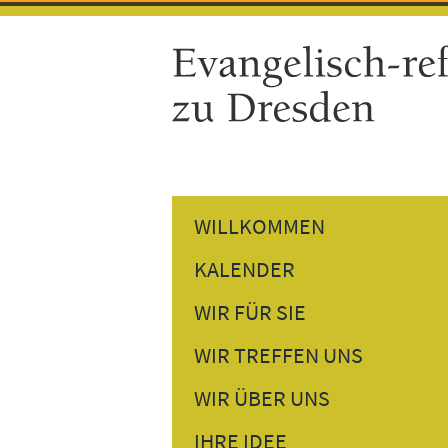
WILLKOMMEN
KALENDER
GOTTESDIENSTE
WIR FÜR SIE
GEMEINDETERMINE
PREDIGTEN NACHHÖREN
WIR TREFFEN UNS
VERANSTALTUNGEN
PERSÖNLICHES GESPRÄCH
DONNERSTAGSTREFF
WIR ÜBER UNS
BESUCHSDIENST
GESPRÄCH AM NACHMITTAG
UNSER PFARRER
IHRE IDEE