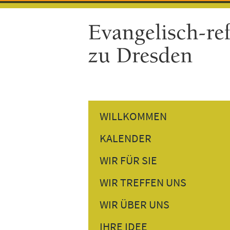
WILLKOMMEN
KALENDER
GOTTESDIENSTE
WIR FÜR SIE
GEMEINDETERMINE
PREDIGTEN NACHHÖREN
WIR TREFFEN UNS
VERANSTALTUNGEN
PERSÖNLICHES GESPRÄCH
DONNERSTAGSTREFF
WIR ÜBER UNS
BESUCHSDIENST
GESPRÄCH AM NACHMITTAG
UNSER PFARRER
IHRE IDEE