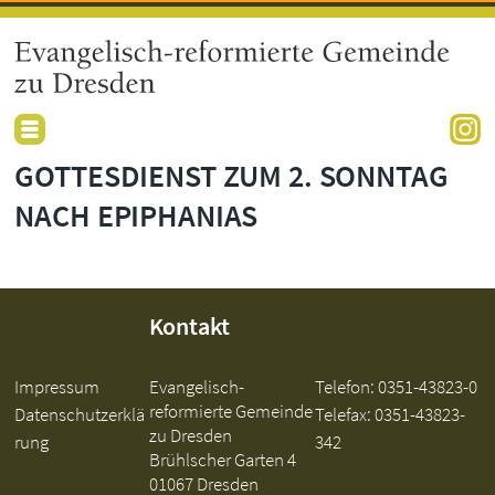
GOTTESDIENST ZUM 2. SONNTAG
NACH EPIPHANIAS
Kontakt
Impressum
Evangelisch-
Telefon:
0351-43823-0
reformierte Gemeinde
Datenschutzerklä
Telefax: 0351-43823-
zu Dresden
rung
342
Brühlscher Garten 4
01067 Dresden