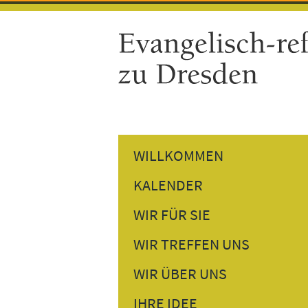
WILLKOMMEN
KALENDER
GOTTESDIENSTE
WIR FÜR SIE
GEMEINDETERMINE
PREDIGTEN NACHHÖREN
WIR TREFFEN UNS
VERANSTALTUNGEN
PERSÖNLICHES GESPRÄCH
DONNERSTAGSTREFF
WIR ÜBER UNS
BESUCHSDIENST
GESPRÄCH AM NACHMITTAG
UNSER PFARRER
IHRE IDEE