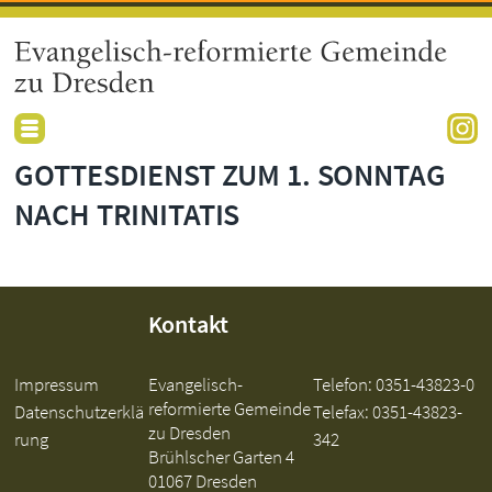
GOTTESDIENST ZUM 1. SONNTAG
NACH TRINITATIS
Kontakt
Impressum
Evangelisch-
Telefon:
0351-43823-0
reformierte Gemeinde
Datenschutzerklä
Telefax: 0351-43823-
zu Dresden
rung
342
Brühlscher Garten 4
01067 Dresden