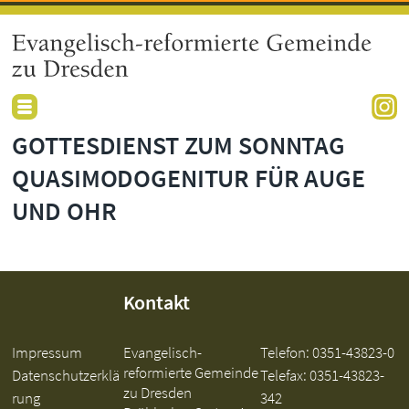
GOTTESDIENST ZUM SONNTAG
QUASIMODOGENITUR FÜR AUGE
UND OHR
Kontakt
Impressum
Evangelisch-
Telefon:
0351-43823-0
reformierte Gemeinde
Datenschutzerklä
Telefax: 0351-43823-
zu Dresden
rung
342